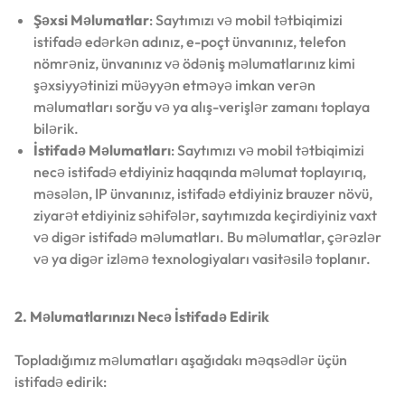
Şəxsi Məlumatlar
: Saytımızı və mobil tətbiqimizi
istifadə edərkən adınız, e-poçt ünvanınız, telefon
nömrəniz, ünvanınız və ödəniş məlumatlarınız kimi
şəxsiyyətinizi müəyyən etməyə imkan verən
məlumatları sorğu və ya alış-verişlər zamanı toplaya
bilərik.
İstifadə Məlumatları
: Saytımızı və mobil tətbiqimizi
necə istifadə etdiyiniz haqqında məlumat toplayırıq,
məsələn, IP ünvanınız, istifadə etdiyiniz brauzer növü,
ziyarət etdiyiniz səhifələr, saytımızda keçirdiyiniz vaxt
və digər istifadə məlumatları. Bu məlumatlar, çərəzlər
və ya digər izləmə texnologiyaları vasitəsilə toplanır.
2. Məlumatlarınızı Necə İstifadə Edirik
Topladığımız məlumatları aşağıdakı məqsədlər üçün
istifadə edirik: