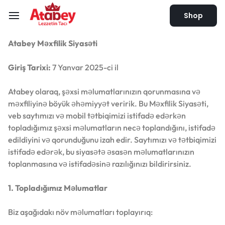
Shop
Atabey Məxfilik Siyasəti
Giriş Tarixi:
7 Yanvar 2025-ci il
Atabey olaraq, şəxsi məlumatlarınızın qorunmasına və
məxfiliyinə böyük əhəmiyyət veririk. Bu Məxfilik Siyasəti,
veb saytımızı və mobil tətbiqimizi istifadə edərkən
topladığımız şəxsi məlumatların necə toplandığını, istifadə
edildiyini və qorunduğunu izah edir. Saytımızı və tətbiqimizi
istifadə edərək, bu siyasətə əsasən məlumatlarınızın
toplanmasına və istifadəsinə razılığınızı bildirirsiniz.
1. Topladığımız Məlumatlar
Biz aşağıdakı növ məlumatları toplayırıq: