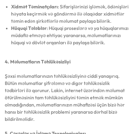
Xidmət Təminatçıları
: Sifarişlərinizi işləmək, ödənişləri
həyata keçirmək və göndərmə ilə əlaqədar xidmətlər
təmin edən şirkətlərlə məlumat paylaşa bilərik.
Hüquqi Tələblər
: Hüquqi proseslərə və ya hüquqlarımızı
müdafiə etməyə ehtiyac yaranarsa, məlumatlarınızı
hüquqi və dövlət orqanları ilə paylaşa bilərik.
4. Məlumatların Təhlükəsizliyi
Şəxsi məlumatlarınızın təhlükəsizliyinə ciddi yanaşırıq.
Bütün məlumatlar şifrələmə və digər təhlükəsizlik
tədbirləri ilə qorunur. Lakin, internet üzərindən məlumat
ötürülməsinin tam təhlükəsizliyini təmin etmək mümkün
olmadığından, məlumatlarınızın mühafizəsi üçün bizə hər
hansı bir təhlükəsizlik problemi yaranarsa dərhal bizə
bildirilməlidir.
5. Çərəzlər və İzləmə Texnologiyaları