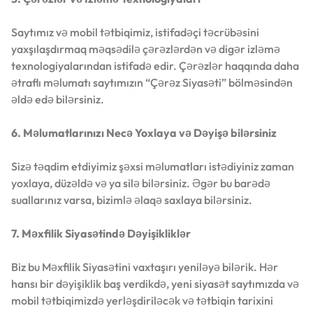
Saytımız və mobil tətbiqimiz, istifadəçi təcrübəsini
yaxşılaşdırmaq məqsədilə çərəzlərdən və digər izləmə
texnologiyalarından istifadə edir. Çərəzlər haqqında daha
ətraflı məlumatı saytımızın “Çərəz Siyasəti” bölməsindən
əldə edə bilərsiniz.
6. Məlumatlarınızı Necə Yoxlaya və Dəyişə bilərsiniz
Sizə təqdim etdiyimiz şəxsi məlumatları istədiyiniz zaman
yoxlaya, düzəldə və ya silə bilərsiniz. Əgər bu barədə
suallarınız varsa, bizimlə əlaqə saxlaya bilərsiniz.
7. Məxfilik Siyasətində Dəyişikliklər
Biz bu Məxfilik Siyasətini vaxtaşırı yeniləyə bilərik. Hər
hansı bir dəyişiklik baş verdikdə, yeni siyasət saytımızda və
mobil tətbiqimizdə yerləşdiriləcək və tətbiqin tarixini