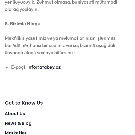
yeniləyəcəyik. Zəhmət olmasa, bu siyasəti mütəmadi
olaraq yoxlayın.
8. Bizimlə Əlaqə
Məxfilik siyasətimiz və ya məlumatlarınızın işlənməsi
barədə hər hansı bir sualınız varsa, bizimlə aşağıdakı
ünvanda əlaqə saxlaya bilərsiniz:
E-poçt:
info@atabey.az
Get to Know Us
About Us
News & Blog
Marketlər