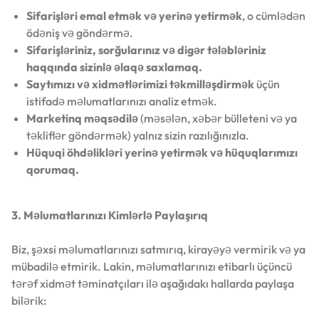
Sifarişləri emal etmək və yerinə yetirmək
, o cümlədən
ödəniş və göndərmə.
Sifarişləriniz, sorğularınız və digər tələbləriniz
haqqında sizinlə əlaqə saxlamaq.
Saytımızı və xidmətlərimizi təkmilləşdirmək
üçün
istifadə məlumatlarınızı analiz etmək.
Marketinq məqsədilə
(məsələn, xəbər bülleteni və ya
təkliflər göndərmək) yalnız sizin razılığınızla.
Hüquqi öhdəlikləri yerinə yetirmək və hüquqlarımızı
qorumaq.
3. Məlumatlarınızı Kimlərlə Paylaşırıq
Biz, şəxsi məlumatlarınızı satmırıq, kirayəyə vermirik və ya
mübadilə etmirik. Lakin, məlumatlarınızı etibarlı üçüncü
tərəf xidmət təminatçıları ilə aşağıdakı hallarda paylaşa
bilərik: