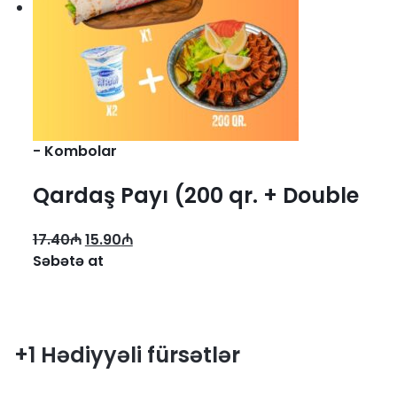
-
Kombolar
Qardaş Payı (200 qr. + Double
Dürüm + 2 ayran)
17.40
₼
15.90
₼
Səbətə at
+1 Hədiyyəli fürsətlər