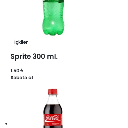
-
İçkilər
Sprite 300 ml.
1.50
₼
Səbətə at