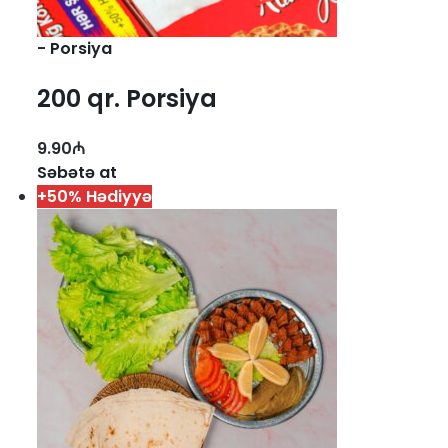
-
Porsiya
200 qr. Porsiya
9.90
₼
Səbətə at
+50% Hədiyyə