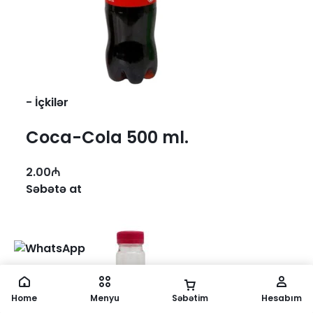
-
İçkilər
Coca-Cola 500 ml.
2.00
₼
Səbətə at
Home
Menyu
Səbətim
Hesabım