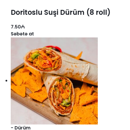
Doritoslu Suşi Dürüm (8 roll)
7.50
₼
Səbətə at
-
Dürüm