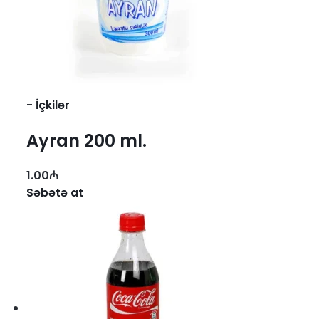
-
İçkilər
Ayran 200 ml.
1.00
₼
Səbətə at