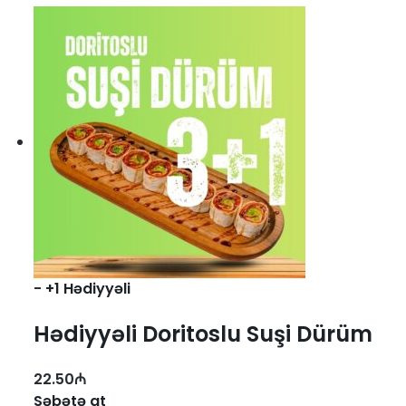
-
+1 Hədiyyəli
Hədiyyəli Doritoslu Suşi Dürüm
3+1 (8 roll)
22.50
₼
Səbətə at