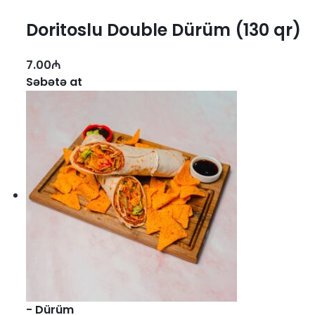
Doritoslu Double Dürüm (130 qr)
7.00
₼
Səbətə at
-
Dürüm