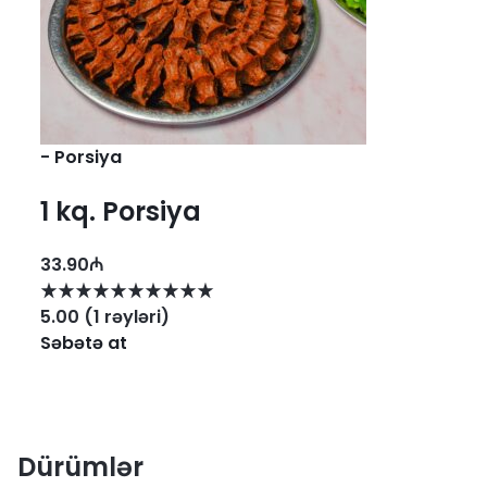
-
Porsiya
1 kq. Porsiya
33.90
₼
5.00
(
1
rəyləri
)
Səbətə at
Dürümlər