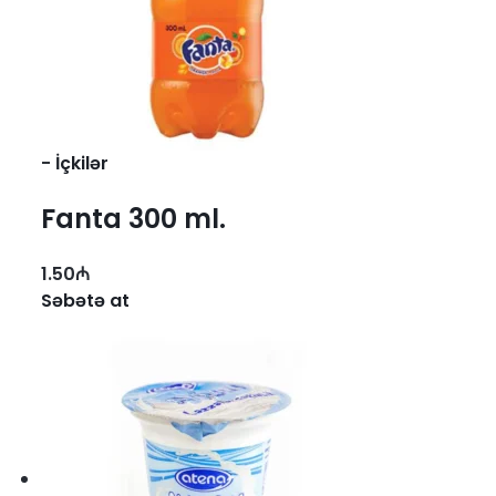
-
İçkilər
Fanta 300 ml.
1.50
₼
Səbətə at