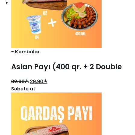
-
Kombolar
Aslan Payı (400 qr. + 2 Double
Dürüm + 4 ayran)
32.90
₼
29.90
₼
Səbətə at