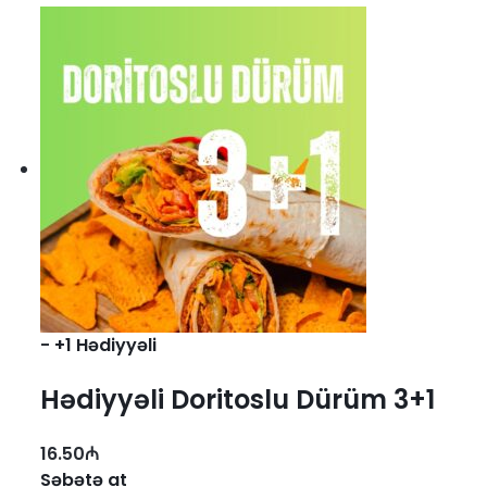
-
+1 Hədiyyəli
Hədiyyəli Doritoslu Dürüm 3+1
(90 qr.)
16.50
₼
Səbətə at