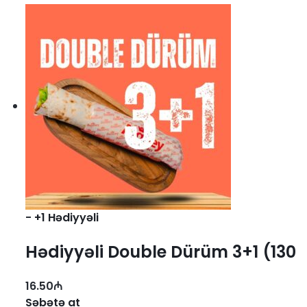
-
+1 Hədiyyəli
Hədiyyəli Double Dürüm 3+1 (130
qr.)
16.50
₼
Səbətə at