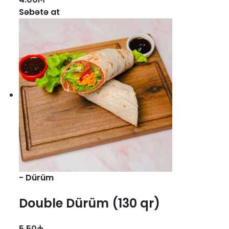
Səbətə at
-
Dürüm
Double Dürüm (130 qr)
5.50
₼