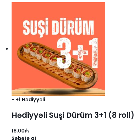
-
+1 Hədiyyəli
Hədiyyəli Suşi Dürüm 3+1 (8 roll)
18.00
₼
Səbətə at