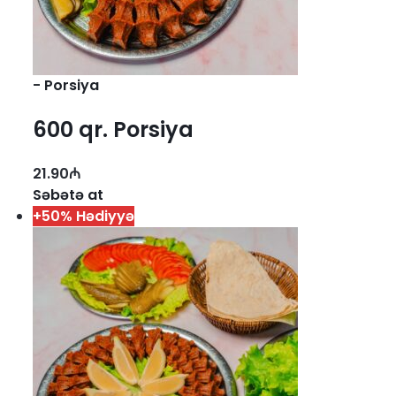
-
Porsiya
600 qr. Porsiya
21.90
₼
Səbətə at
+50% Hədiyyə