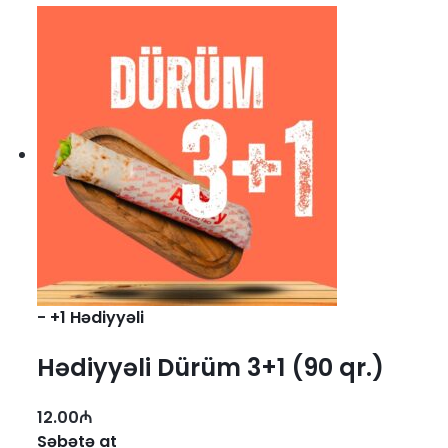
-
+1 Hədiyyəli
Hədiyyəli Dürüm 3+1 (90 qr.)
12.00
₼
Səbətə at