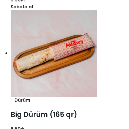
Səbətə at
-
Dürüm
Big Dürüm (165 qr)
6.50
₼