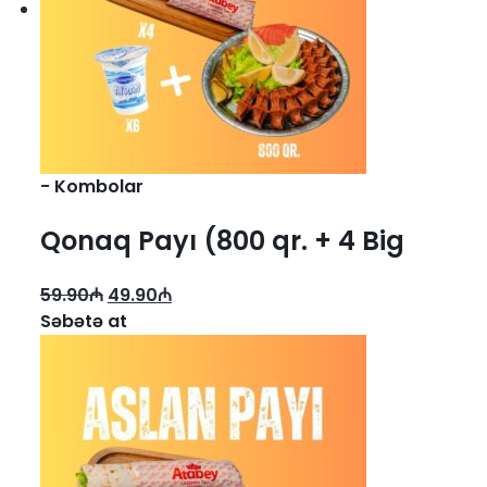
-
Kombolar
Qonaq Payı (800 qr. + 4 Big
Dürüm + 6 ayran)
59.90
₼
49.90
₼
Səbətə at