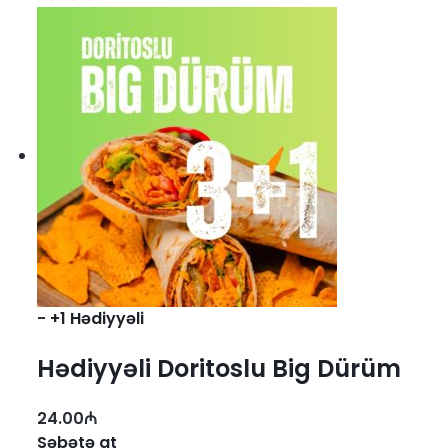
-
+1 Hədiyyəli
Hədiyyəli Doritoslu Big Dürüm
3+1 (165 qr.)
24.00
₼
Səbətə at