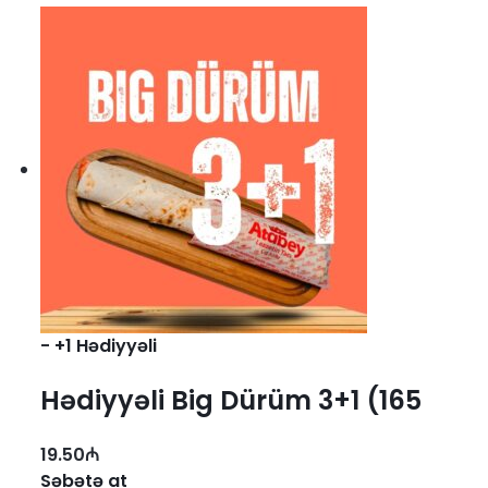
-
+1 Hədiyyəli
Hədiyyəli Big Dürüm 3+1 (165
qr.)
19.50
₼
Səbətə at