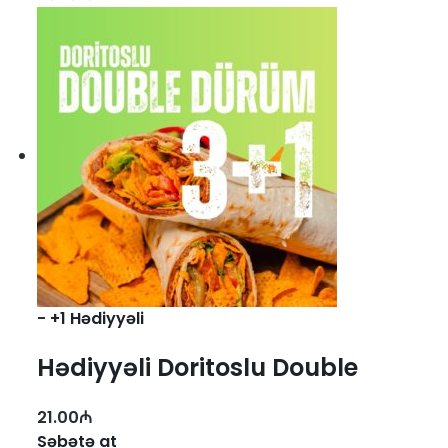
-
+1 Hədiyyəli
Hədiyyəli Doritoslu Double
Dürüm 3+1 (130 qr.)
21.00
₼
Səbətə at