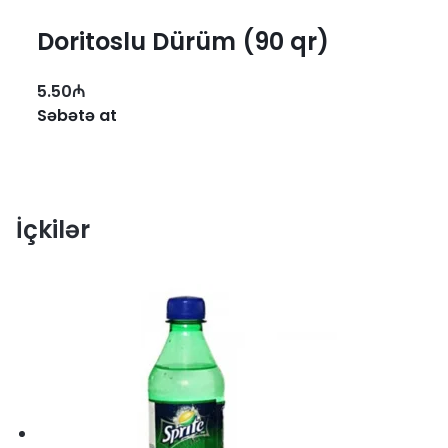
Doritoslu Dürüm (90 qr)
5.50
₼
Səbətə at
İçkilər