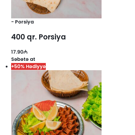
-
Porsiya
400 qr. Porsiya
17.90
₼
Səbətə at
+50% Hədiyyə