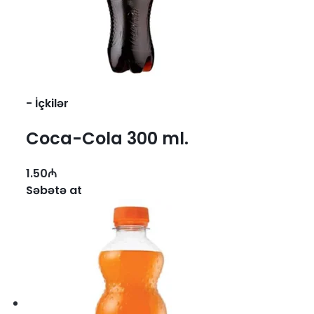
-
İçkilər
Coca-Cola 300 ml.
1.50
₼
Səbətə at