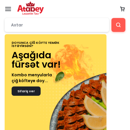
DOYUNCA ÇIĞ KÖFTE YEMƏK
YALNIZ O
ISTƏYIRSƏN?
Por
Aşağıda
50%
fürsət var!
Bütün p
Kombo menyularla
50% əla
çiğ köfteye doy...
Sifari
Sifariş ver