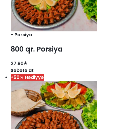
-
Porsiya
800 qr. Porsiya
27.90
₼
Səbətə at
+50% Hədiyyə