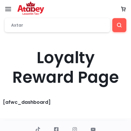
Loyalty
Reward Page
[afwc_dashboard]