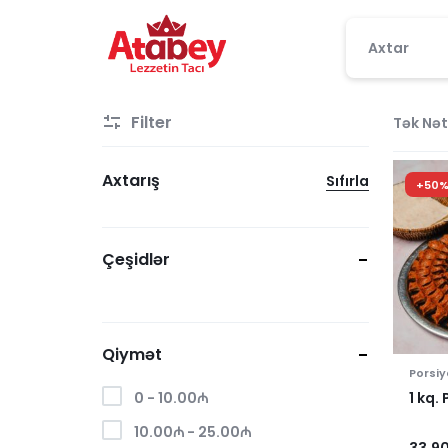
ATABEY
LEZZETIN
Filter
Tək Nət
TACI
Axtarış
Sıfırla
+50%
Çeşidlər
Qiymət
Porsiy
1 kq.
0 -
10.00
₼
10.00
₼
-
25.00
₼
33.9