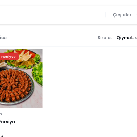
Çeşidlər
icə
Sırala:
 Hədiyyə
a
 Porsiya
0
₼