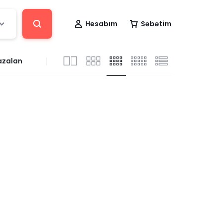
Hesabım
Səbətim