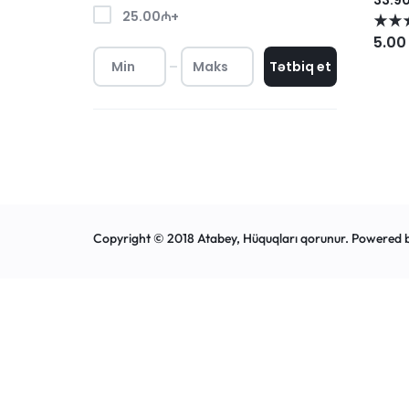
25.00
₼
+
5.00
Tətbiq et
Copyright © 2018 Atabey, Hüquqları qorunur. Powered 