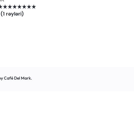
(
1
rəyləri
)
by
Café Del Mark
.