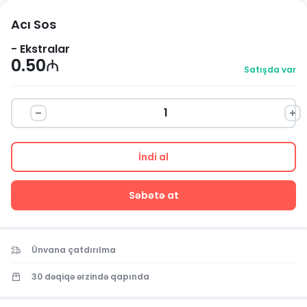
Acı Sos
-
Ekstralar
0.50
₼
Satışda var
İndi al
Səbətə at
Ünvana çatdırılma
30 dəqiqə ərzində qapında