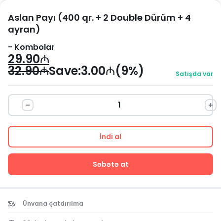
Aslan Payı (400 qr. + 2 Double Dürüm + 4
ayran)
-
Kombolar
29.90
₼
32.90
₼
Save:
3.00
₼
(9%)
Satışda var
İndi al
Səbətə at
Ünvana çatdırılma