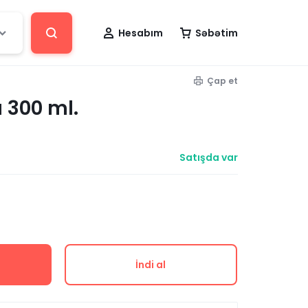
Hesabım
Səbətim
Çap et
 300 ml.
Satışda var
İndi al