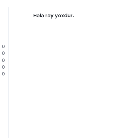
Hələ rəy yoxdur.
0
0
0
0
0