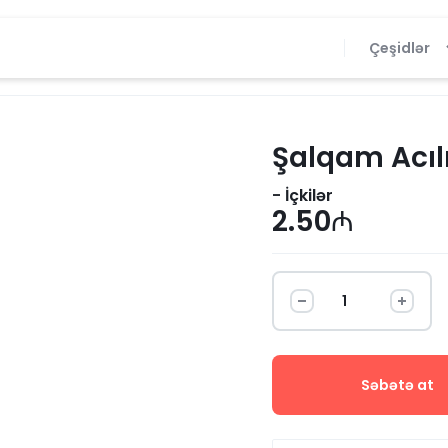
Çeşidlər
Şalqam Acılı
-
İçkilər
2.50
₼
Səbətə at