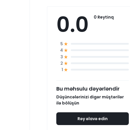
0.0
0 Reytinq
5
4
3
2
1
Bu məhsulu dəyərləndir
Düşüncələrinizi digər müştərilər
ilə bölüşün
Rəy əlavə edin