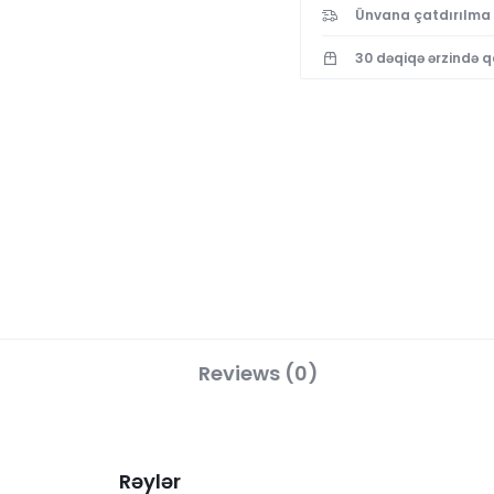
Ünvana çatdırılma
30 dəqiqə ərzində 
Reviews (0)
Rəylər