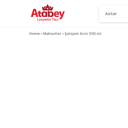
ATABEY
LEZZETIN
Home
»
Məhsullar
»
Şalqam Acılı 300 ml.
TACI